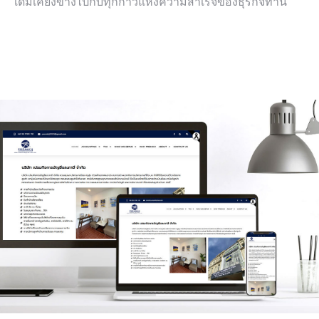
เดิมเคียงข้างไปกับทุกก้าวแห่งความสำเร็จของธุรกิจท่าน